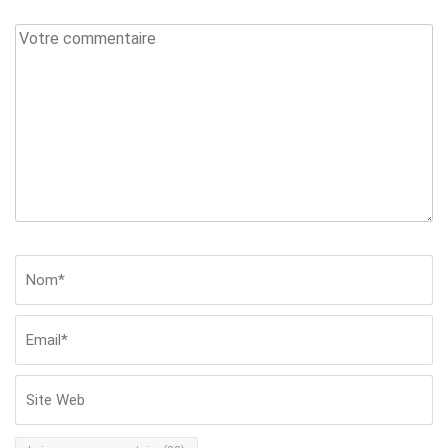
Votre
commentaire
Nom*
*
Em
Si
W