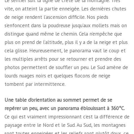
Le sentier suit la ligne de crête de la montagne. Très
vite, on atteint la partie enneigée. Les dernières chutes
de neige rendent l’ascension difficile. Nos pieds
s’enfoncent dans la poudreuse jusqu’aux mollets mais on
distingue quand même le chemin. Cela n’empêche que
plus on prend de l’altitude, plus il y a de la neige et plus
cela glisse. Heureusement, le panorama vaut le coup et
les multiples arrêts pour se retourner et prendre des
photos permettent de souffler un peu. Le Sud amène de
lourds nuages noirs et quelques flocons de neige
tombent par intermittence.
Une table d’orientation au sommet permet de se
repérer un peu, avec un panorama éblouissant à 360°C.
Ce qui est vraiment impressionnant c’est la différence de
paysage entre le Nord et le Sud. Au Sud, les montagnes
sont toutes enneigées et les reliefs sont plutôt doux, ce