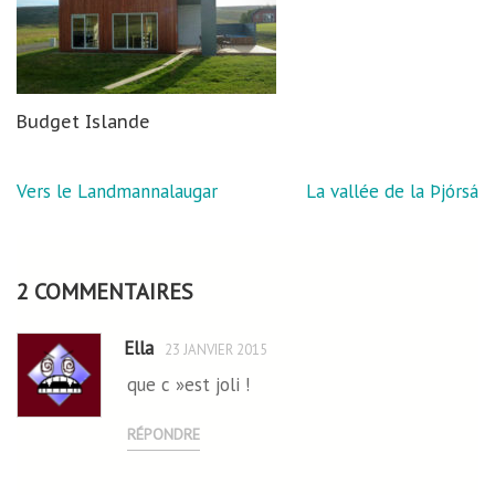
Budget Islande
Navigation
Vers le Landmannalaugar
La vallée de la Þjórsá
de
l’article
2 COMMENTAIRES
Ella
23 JANVIER 2015
que c »est joli !
RÉPONDRE