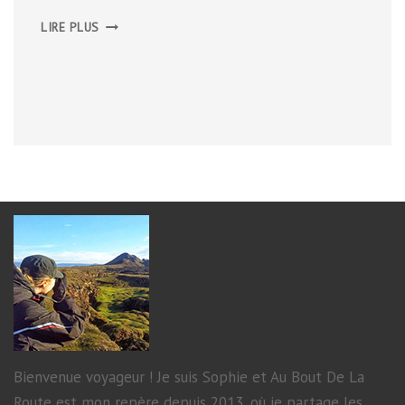
PARC
LIRE PLUS
NATIONAL
DES
TROSSACHS
Bienvenue voyageur ! Je suis Sophie et Au Bout De La
Route est mon repère depuis 2013, où je partage les