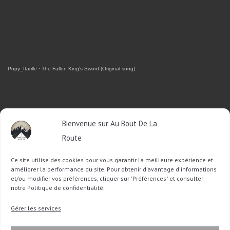
Popy_Itarillë
·
The Fallen King's Sword (Original song)
RETROUVEZ-MOI SUR FACEBOOK
Bienvenue sur Au Bout De La
Route
OU SUR TWITTER
Ce site utilise des cookies pour vous garantir la meilleure expérience et
Follow @Sophie_ABDLR
Tweet to @Sophie_ABDLR
améliorer la performance du site. Pour obtenir d'avantage d'informations
et/ou modifier vos préférences, cliquer sur "Préférences" et consulter
notre Politique de confidentialité.
Recherche
Gérer les services
pour