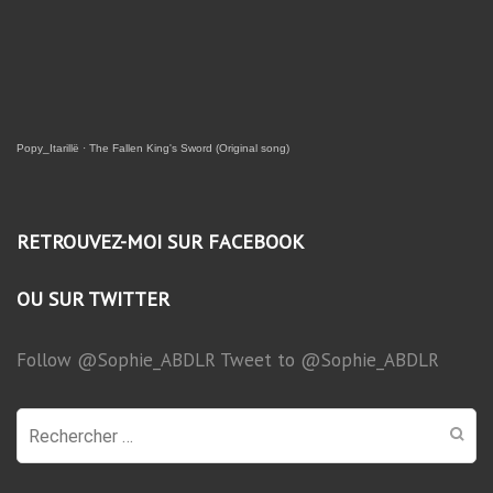
Popy_Itarillë
·
The Fallen King's Sword (Original song)
RETROUVEZ-MOI SUR FACEBOOK
OU SUR TWITTER
Follow @Sophie_ABDLR
Tweet to @Sophie_ABDLR
Recherche
pour