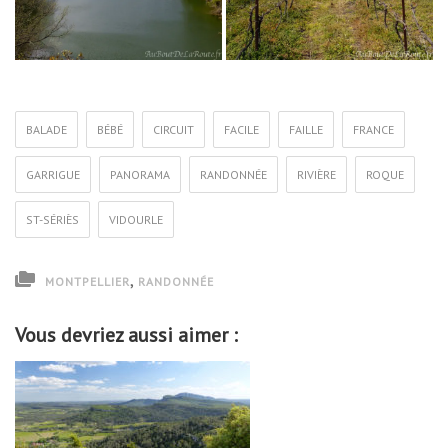
BALADE
BÉBÉ
CIRCUIT
FACILE
FAILLE
FRANCE
GARRIGUE
PANORAMA
RANDONNÉE
RIVIÈRE
ROQUE
ST-SÉRIÈS
VIDOURLE
,
MONTPELLIER
RANDONNÉE
Vous devriez aussi aimer :