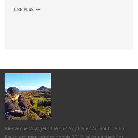
RÉPUBLIQUE
LIRE PLUS
TCHÈQUE
2018
Bienvenue voyageur ! Je suis Sophie et Au Bout De La
Route est mon repère depuis 2013, où je partage les