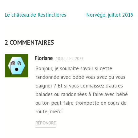
Navigation
Le château de Restinclières
Norvège, juillet 2015
de
l’article
2 COMMENTAIRES
Floriane
18 JUILLET 2023
Bonjour, je souhaite savoir si cette
randonnée avec bébé vous avez pu vous
baigner ? Et si vous connaissez d’autres
balades ou randonnées à faire avec bébé
ou l’on peut faire trompette en cours de
route, merci
RÉPONDRE