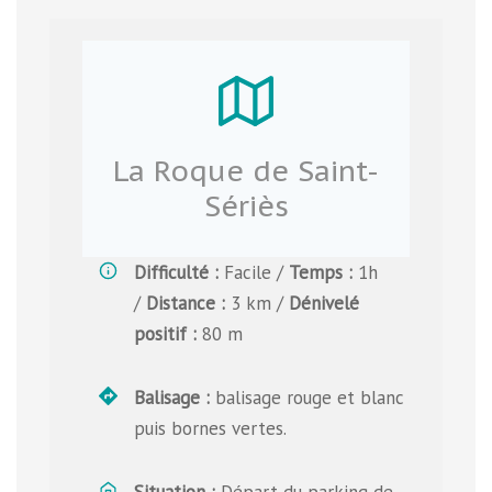
La Roque de Saint-
Sériès
Difficulté
:
Facile /
Temps
:
1h
/
Distance
:
3 km /
Dénivelé
positif
:
80 m
Balisage :
balisage rouge et blanc
puis bornes vertes.
Situation :
Départ du parking de