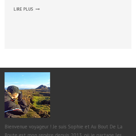
BUDGET
LIRE PLUS
IRLANDE
–
ÉCOSSE
Bienvenue voyageur ! Je suis Sophie et Au Bout De La
Route est mon repère depuis 2013, où je partage les