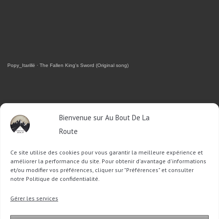
Popy_Itarillë
·
The Fallen King's Sword (Original song)
RETROUVEZ-MOI SUR FACEBOOK
Bienvenue sur Au Bout De La
Route
OU SUR TWITTER
Ce site utilise des cookies pour vous garantir la meilleure expérience et
Follow @Sophie_ABDLR
Tweet to @Sophie_ABDLR
améliorer la performance du site. Pour obtenir d'avantage d'informations
et/ou modifier vos préférences, cliquer sur "Préférences" et consulter
notre Politique de confidentialité.
Recherche
Gérer les services
pour