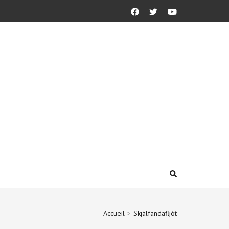
Accueil
>
Skjálfandafljót