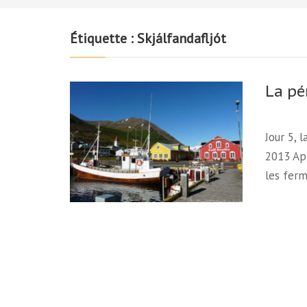
Étiquette :
Skjálfandafljót
La pé
Jour 5, 
2013 Apr
les ferm