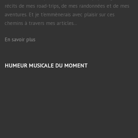
récits de mes road-trips, de mes randonnées et de mes
aventures. Et je t'emmènerais avec plaisir sur ces
chemins à travers mes articles...
En savoir plus
HUMEUR MUSICALE DU MOMENT