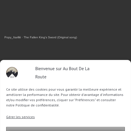
Popy_Itarillë
·
The Fallen King's Sword (Original song)
RETROUVEZ-MOI SUR FACEBOOK
Bienvenue sur Au Bout De La
Route
OU SUR TWITTER
Ce site utilise des cookies pour vous garantir la meilleure expérience et
Follow @Sophie_ABDLR
Tweet to @Sophie_ABDLR
améliorer la performance du site. Pour obtenir d'avantage d'informations
et/ou modifier vos préférences, cliquer sur "Préférences" et consulter
notre Politique de confidentialité.
Recherche
Gérer les services
pour
: