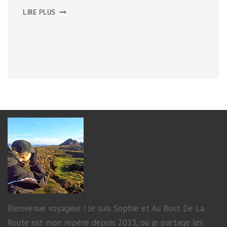
ÉTAPE
LIRE PLUS
3
–
TREK
AUTOUR
DU
MONT
LOZÈRE
Bienvenue voyageur ! Je suis Sophie et Au Bout De La
Route est mon repère depuis 2013, où je partage les