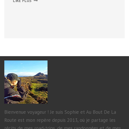
LIRE PLUS
MUSÉES
D’OSLO
Bienvenue voyageur ! Je suis Sophie et Au Bout De La
Route est mon repère depuis 2013, où je partage les
récits de mes road-trips, de mes randonnées et de mes