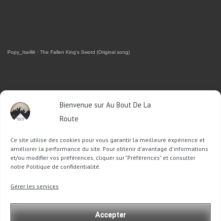
Popy_Itarillë
·
The Fallen King's Sword (Original song)
RETROUVEZ-MOI SUR FACEBOOK
Bienvenue sur Au Bout De La
Route
OU SUR TWITTER
Ce site utilise des cookies pour vous garantir la meilleure expérience et
Follow @Sophie_ABDLR
Tweet to @Sophie_ABDLR
améliorer la performance du site. Pour obtenir d'avantage d'informations
et/ou modifier vos préférences, cliquer sur "Préférences" et consulter
notre Politique de confidentialité.
Recherche
Gérer les services
pour
:
Accepter