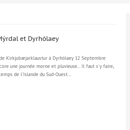
 Mýrdal et Dyrhólaey
 de Kirkjubæjarklaustur à Dyrhólaey 12 Septembre
ore une journée morne et pluvieuse... Il faut s'y faire,
 temps de l'Islande du Sud-Ouest…