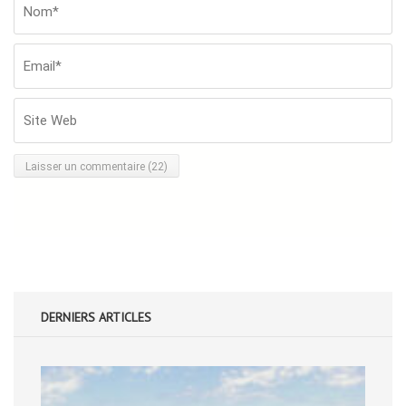
Nom*
*
Em
Si
W
DERNIERS ARTICLES