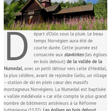
D
épart d’Oslo sous la pluie. Le beau
temps Norvégien aura été de
courte durée. Cette journée est
consacrée aux
stavkirkes
(les églises
en bois debout)
de la vallée de la
Numedal
, avec un petit détour vers celle d’Heddal,
la plus célèbre, avant de rejoindre Geilo, un village
– station de ski en plein cœur des massifs
montagneux Norvégiens. La Numedal est baptisée
« vallée médiévale » car elle compte le plus grand
nombre de bâtiments antérieurs à la Réforme
luthérienne (1537).
Les églises en bois debout