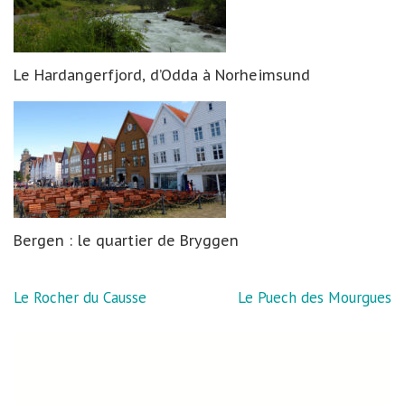
Le Hardangerfjord, d’Odda à Norheimsund
Bergen : le quartier de Bryggen
Navigation
Le Rocher du Causse
Le Puech des Mourgues
de
l’article