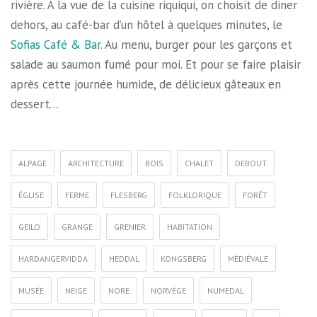
rivière. À la vue de la cuisine riquiqui, on choisit de diner
dehors, au café-bar d’un hôtel à quelques minutes, le
Sofias Café & Bar
. Au menu, burger pour les garçons et
salade au saumon fumé pour moi. Et pour se faire plaisir
après cette journée humide, de délicieux gâteaux en
dessert…
ALPAGE
ARCHITECTURE
BOIS
CHALET
DEBOUT
ÉGLISE
FERME
FLESBERG
FOLKLORIQUE
FORÊT
GEILO
GRANGE
GRENIER
HABITATION
HARDANGERVIDDA
HEDDAL
KONGSBERG
MÉDIÉVALE
MUSÉE
NEIGE
NORE
NORVÈGE
NUMEDAL