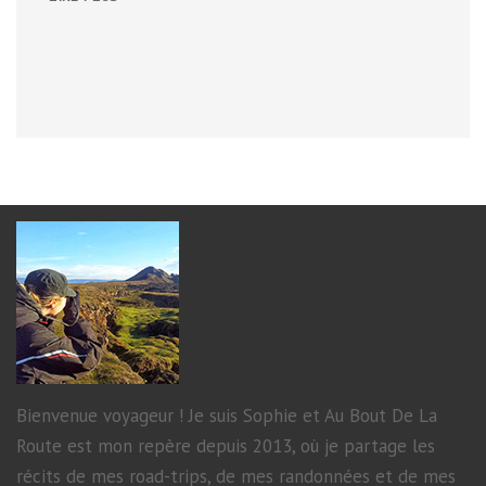
PÉNINSULE
D’IVERAGH
Bienvenue voyageur ! Je suis Sophie et Au Bout De La
Route est mon repère depuis 2013, où je partage les
récits de mes road-trips, de mes randonnées et de mes