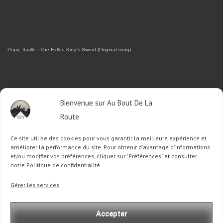
Popy_Itarillë
·
The Fallen King's Sword (Original song)
RETROUVEZ-MOI SUR FACEBOOK
Bienvenue sur Au Bout De La
Route
OU SUR TWITTER
Ce site utilise des cookies pour vous garantir la meilleure expérience et
Follow @Sophie_ABDLR
Tweet to @Sophie_ABDLR
améliorer la performance du site. Pour obtenir d'avantage d'informations
et/ou modifier vos préférences, cliquer sur "Préférences" et consulter
notre Politique de confidentialité.
Recherche
Gérer les services
pour
:
Accepter