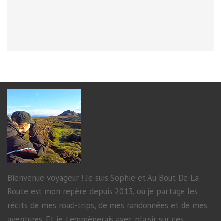
Bienvenue voyageur ! Je suis Sophie et Au Bout De La
Route est mon repère depuis 2013, où je partage les
récits de mes road-trips, de mes randonnées et de mes
aventures. Et je t'emmènerais avec plaisir sur ces