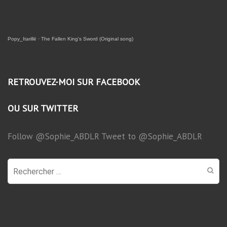
Popy_Itarillë
·
The Fallen King's Sword (Original song)
RETROUVEZ-MOI SUR FACEBOOK
OU SUR TWITTER
Follow @Sophie_ABDLR
Tweet to @Sophie_ABDLR
Recherche
pour
: