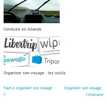
Conduire en Islande
Organiser son voyage : les outils
Navigation
Faut-il organiser son voyage
Organiser son voyage :
de
?
l’itinéraire
l’article