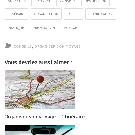
BUCKET LIST
BUDGET
CONSEILS
DESTINATION
ITINÉRAIRE
ORGANISATION
OUTILS
PLANIFICATION
PRATIQUE
PRÉPARATION
VOYAGE
,
CONSEILS
ORGANISER SON VOYAGE
Vous devriez aussi aimer :
Organiser son voyage : l’itinéraire