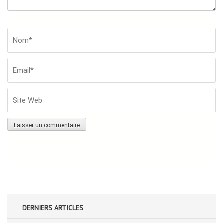
Nom*
*
Em
Si
W
DERNIERS ARTICLES