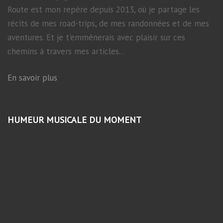
Route est mon repère depuis 2013, où je partage les
récits de mes road-trips, de mes randonnées et de mes
aventures. Et je t'emmènerais avec plaisir sur ces
chemins à travers mes articles...
En savoir plus
HUMEUR MUSICALE DU MOMENT