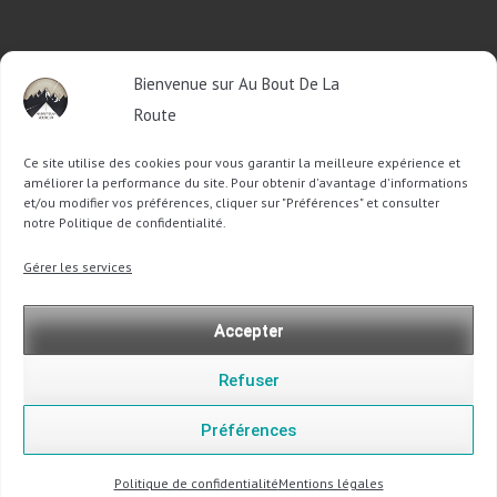
RETROUVEZ-MOI SUR FACEBOOK
Bienvenue sur Au Bout De La
OU SUR TWITTER
Route
Ce site utilise des cookies pour vous garantir la meilleure expérience et
Follow @Sophie_ABDLR
Tweet to @Sophie_ABDLR
améliorer la performance du site. Pour obtenir d'avantage d'informations
et/ou modifier vos préférences, cliquer sur "Préférences" et consulter
notre Politique de confidentialité.
Recherche
Gérer les services
pour
:
Accepter
Refuser
Préférences
Copyright @ 2013-2026 Au Bout De La Route |
Mentions légales
-
Politique de confidentialité
Politique de confidentialité
Mentions légales