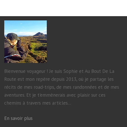
Bienvenue voyageur ! Je suis Sophie et Au Bout De La
Route est mon repère depuis 2013, où je partage les
récits de mes road-trips, de mes randonnées et de mes
aventures. Et je t'emmènerais avec plaisir sur ces
chemins à travers mes articles...
En savoir plus