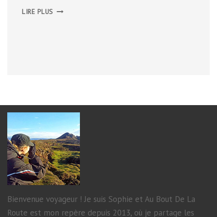
LIZARD
LIRE PLUS
PENINSULA
Bienvenue voyageur ! Je suis Sophie et Au Bout De La
Route est mon repère depuis 2013, où je partage les