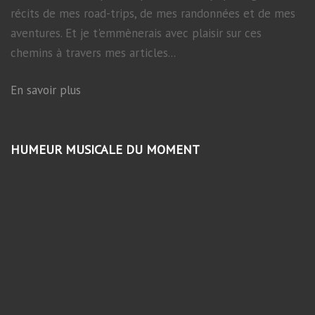
récits de mes road-trips, de mes randonnées et de mes
aventures. Et je t'emmènerais avec plaisir sur ces
chemins à travers mes articles...
En savoir plus
HUMEUR MUSICALE DU MOMENT