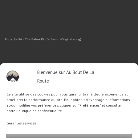
Popy_Itarillë
·
The Fallen King's Sword (Original song)
RETROUVEZ-MOI SUR FACEBOOK
Bienvenue sur Au Bout De La
Route
OU SUR TWITTER
Ce site utilise des cookies pour vous garantir la meilleure expérience et
Follow @Sophie_ABDLR
Tweet to @Sophie_ABDLR
améliorer la performance du site. Pour obtenir d'avantage d'informations
et/ou modifier vos préférences, cliquer sur "Préférences" et consulter
notre Politique de confidentialité.
Recherche
Gérer les services
pour
: