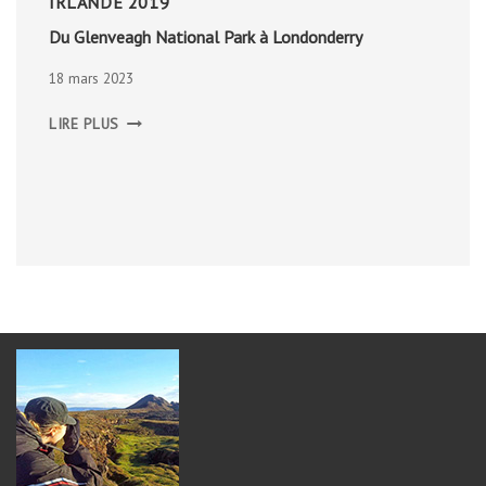
IRLANDE 2019
Du Glenveagh National Park à Londonderry
18 mars 2023
DU
LIRE PLUS
GLENVEAGH
NATIONAL
PARK
À
LONDONDERRY