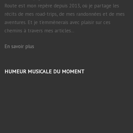
Route est mon repère depuis 2013, où je partage les
récits de mes road-trips, de mes randonnées et de mes
aventures. Et je t'emmènerais avec plaisir sur ces
chemins à travers mes articles...
En savoir plus
HUMEUR MUSICALE DU MOMENT