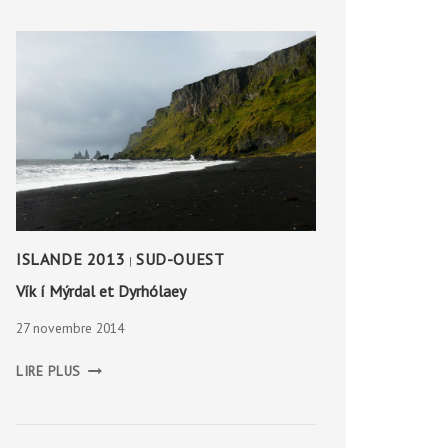
ISLANDE 2013
SUD-OUEST
|
Vík í Mýrdal et Dyrhólaey
27 novembre 2014
VÍK
LIRE PLUS
Í
MÝRDAL
ET
DYRHÓLAEY