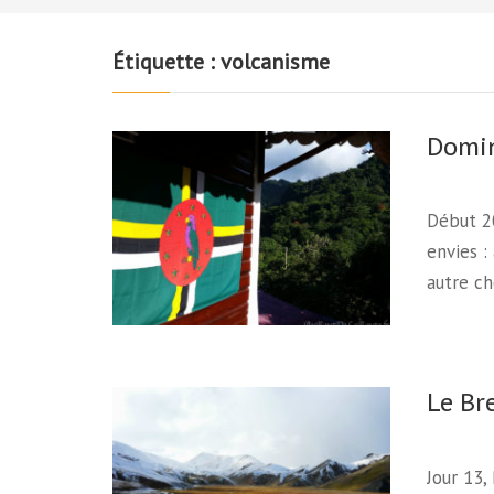
Étiquette :
volcanisme
Domin
Début 2
envies :
autre c
Le Br
Jour 13,