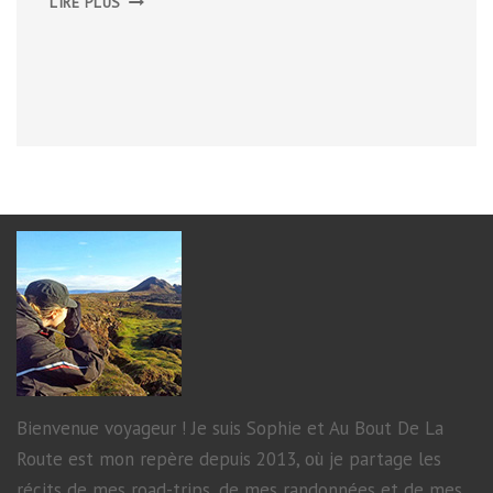
LIRE PLUS
SUD
DE
SKAGAFJÖRÐUR
Bienvenue voyageur ! Je suis Sophie et Au Bout De La
Route est mon repère depuis 2013, où je partage les
récits de mes road-trips, de mes randonnées et de mes