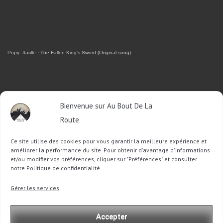
Popy_Itarillë
·
The Fallen King's Sword (Original song)
RETROUVEZ-MOI SUR FACEBOOK
Bienvenue sur Au Bout De La
Route
OU SUR TWITTER
Ce site utilise des cookies pour vous garantir la meilleure expérience et
Follow @Sophie_ABDLR
Tweet to @Sophie_ABDLR
améliorer la performance du site. Pour obtenir d'avantage d'informations
et/ou modifier vos préférences, cliquer sur "Préférences" et consulter
notre Politique de confidentialité.
Recherche
Gérer les services
pour
:
Accepter