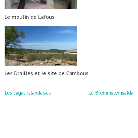
Le moulin de Lafous
Les Drailles et le site de Cambous
Navigation
Les sagas islandaises
Le Breinnisteinsalda
de
l’article