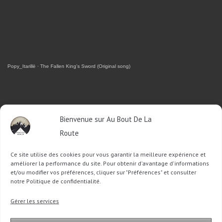
Popy_Itarillë
·
The Fallen King's Sword (Original song)
RETROUVEZ-MOI SUR FACEBOOK
Bienvenue sur Au Bout De La
Route
OU SUR TWITTER
Ce site utilise des cookies pour vous garantir la meilleure expérience et
Follow @Sophie_ABDLR
Tweet to @Sophie_ABDLR
améliorer la performance du site. Pour obtenir d'avantage d'informations
et/ou modifier vos préférences, cliquer sur "Préférences" et consulter
notre Politique de confidentialité.
Recherche
Gérer les services
pour