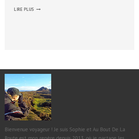
CITY-
LIRE PLUS
GUIDE
DE
DUBLIN
Bienvenue voyageur ! Je suis Sophie et Au Bout De La
Route est mon repère depuis 2013, où je partage les