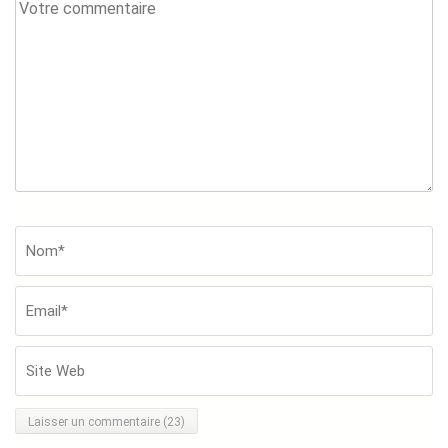
Votre
commentaire
Nom*
*
Em
Si
W