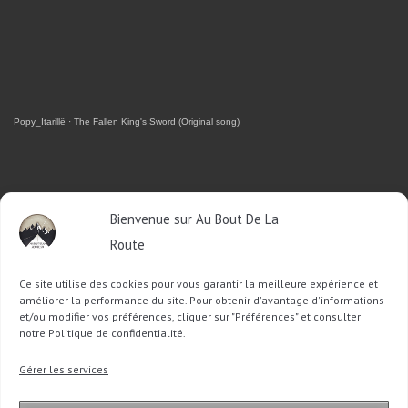
Popy_Itarillë
·
The Fallen King's Sword (Original song)
RETROUVEZ-MOI SUR FACEBOOK
Bienvenue sur Au Bout De La
Route
OU SUR TWITTER
Ce site utilise des cookies pour vous garantir la meilleure expérience et
Follow @Sophie_ABDLR
Tweet to @Sophie_ABDLR
améliorer la performance du site. Pour obtenir d'avantage d'informations
et/ou modifier vos préférences, cliquer sur "Préférences" et consulter
notre Politique de confidentialité.
Recherche
Gérer les services
pour