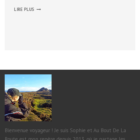
LA
LIRE PLUS
RIVIERA
DE
MAKARSKA
Bienvenue voyageur ! Je suis Sophie et Au Bout De La
Route est mon repère depuis 2013, où je partage les