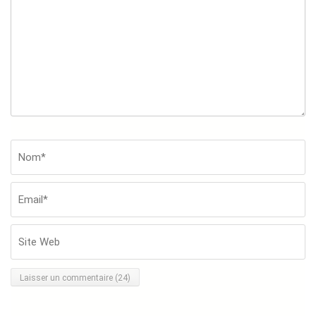
commentaire
Nom*
*
Em
Si
W