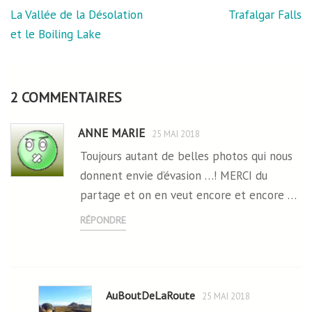
Navigation
La Vallée de la Désolation
Trafalgar Falls
de
et le Boiling Lake
l’article
2 COMMENTAIRES
ANNE MARIE
25 MAI 2018
Toujours autant de belles photos qui nous
donnent envie d’évasion …! MERCI du
partage et on en veut encore et encore …
RÉPONDRE
AuBoutDeLaRoute
25 MAI 2018