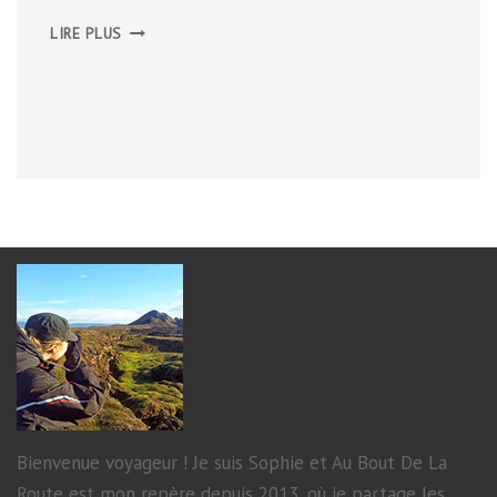
LIZARD
LIRE PLUS
PENINSULA
Bienvenue voyageur ! Je suis Sophie et Au Bout De La
Route est mon repère depuis 2013, où je partage les