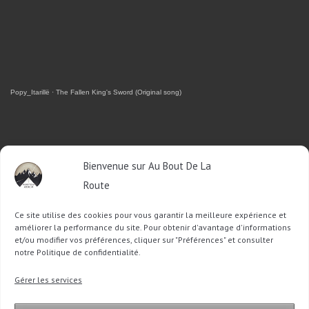
Popy_Itarillë
·
The Fallen King's Sword (Original song)
RETROUVEZ-MOI SUR FACEBOOK
Bienvenue sur Au Bout De La
Route
OU SUR TWITTER
Ce site utilise des cookies pour vous garantir la meilleure expérience et
Follow @Sophie_ABDLR
Tweet to @Sophie_ABDLR
améliorer la performance du site. Pour obtenir d'avantage d'informations
et/ou modifier vos préférences, cliquer sur "Préférences" et consulter
notre Politique de confidentialité.
Recherche
Gérer les services
pour