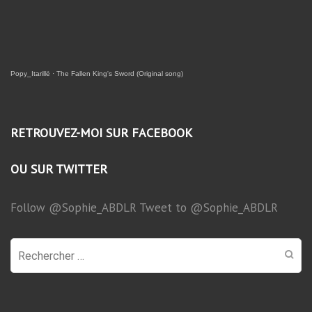
Popy_Itarillë
·
The Fallen King's Sword (Original song)
RETROUVEZ-MOI SUR FACEBOOK
OU SUR TWITTER
Follow @Sophie_ABDLR
Tweet to @Sophie_ABDLR
Recherche
pour
: