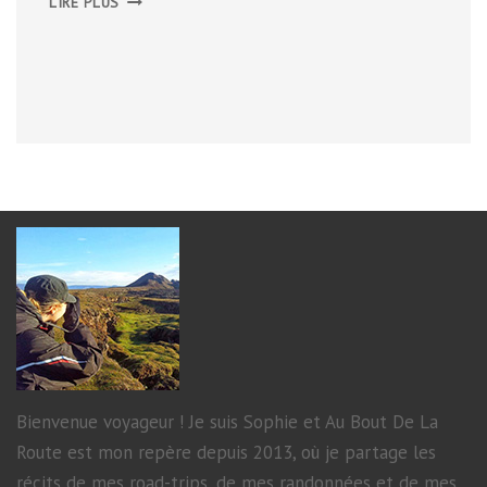
LIRE PLUS
ROUTE
DES
ÎLES
VIA
AURE
Bienvenue voyageur ! Je suis Sophie et Au Bout De La
Route est mon repère depuis 2013, où je partage les
récits de mes road-trips, de mes randonnées et de mes