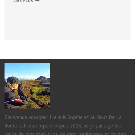
LIRE PLUS
SUD
DE
BELFAST
Bienvenue voyageur ! Je suis Sophie et Au Bout De La
Route est mon repère depuis 2013, où je partage les
récits de mes road-trips, de mes randonnées et de mes