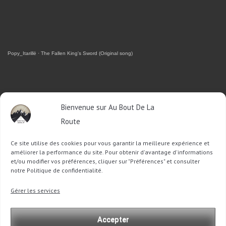
Popy_Itarillë
·
The Fallen King's Sword (Original song)
RETROUVEZ-MOI SUR FACEBOOK
Bienvenue sur Au Bout De La
Route
OU SUR TWITTER
Ce site utilise des cookies pour vous garantir la meilleure expérience et
Follow @Sophie_ABDLR
Tweet to @Sophie_ABDLR
améliorer la performance du site. Pour obtenir d'avantage d'informations
et/ou modifier vos préférences, cliquer sur "Préférences" et consulter
notre Politique de confidentialité.
Recherche
Gérer les services
pour
:
Accepter