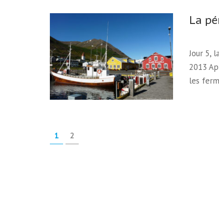
La pé
Jour 5, 
2013 Apr
les ferm
Pagination
PAGE
PAGE
1
2
des
publications