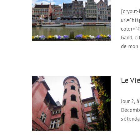
[cryout-
url="ht
color="#
Gand, ci
de mon p
Le Vi
Jour 2, 
Décembr
s'étenda