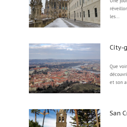
Une jou
réveillon
les…
City-
Que voir
découvri
et son 
San C