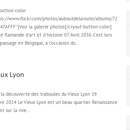
button-color
tps://www.flickr.com/photos/auboutdelaroute/albums/72157
47AFFF"]Voir la galerie photos[/cryout-button-color]
té flamande d'art et d'histoire 07 Avril 2016 C'est lors
assage en Belgique, à l'occasion du…
eux Lyon
à la découverte des traboules du Vieux Lyon 19
e 2014 Le Vieux Lyon est un beau quartier Renaissance
nt sur la rive…