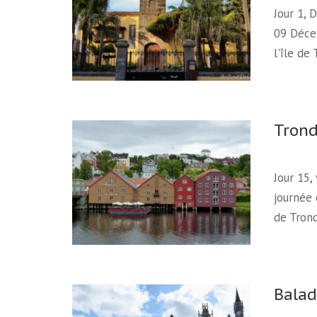
Jour 1, 
09 Déce
l'île de
Tron
Jour 15,
journée
de Trond
Balad