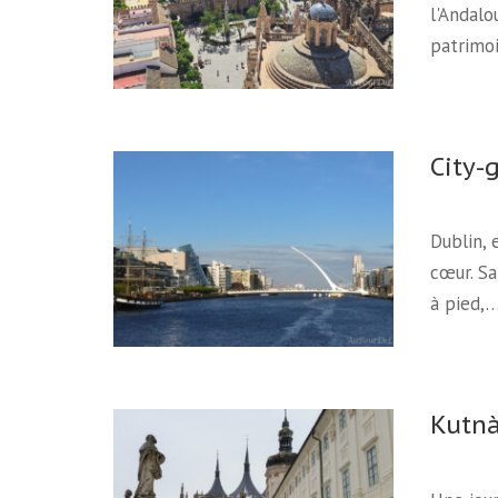
l'Andalo
patrimoi
City-
Dublin, 
cœur. Sa
à pied,
Kutnà