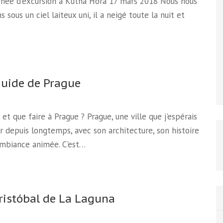
rnée d'excursion à Kutnà Hora 17 mars 2018 Nous nous
s sous un ciel laiteux uni, il a neigé toute la nuit et
guide de Prague
 et que faire à Prague ? Prague, une ville que j'espérais
r depuis longtemps, avec son architecture, son histoire
ambiance animée. C'est…
ristóbal de La Laguna