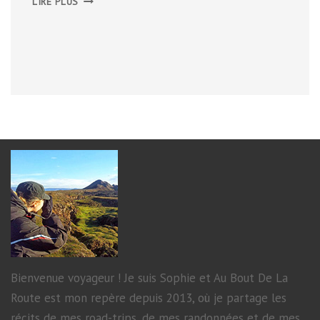
LIRE PLUS
Í
MÝRDAL
ET
DYRHÓLAEY
Bienvenue voyageur ! Je suis Sophie et Au Bout De La
Route est mon repère depuis 2013, où je partage les
récits de mes road-trips, de mes randonnées et de mes