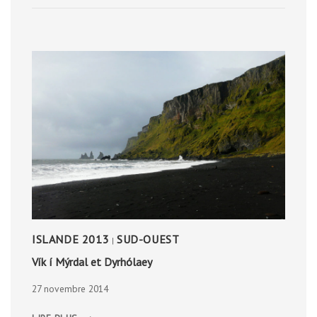
ISLANDE 2013
SUD-OUEST
|
Vík í Mýrdal et Dyrhólaey
27 novembre 2014
VÍK