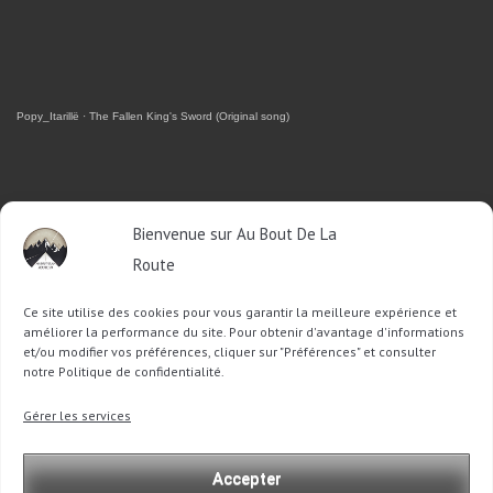
Popy_Itarillë
·
The Fallen King's Sword (Original song)
RETROUVEZ-MOI SUR FACEBOOK
Bienvenue sur Au Bout De La
Route
OU SUR TWITTER
Ce site utilise des cookies pour vous garantir la meilleure expérience et
Follow @Sophie_ABDLR
Tweet to @Sophie_ABDLR
améliorer la performance du site. Pour obtenir d'avantage d'informations
et/ou modifier vos préférences, cliquer sur "Préférences" et consulter
notre Politique de confidentialité.
Recherche
Gérer les services
pour
:
Accepter