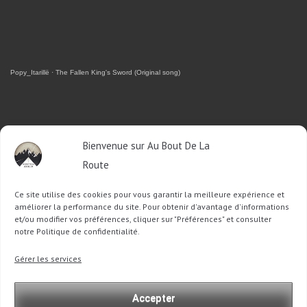
Popy_Itarillë
·
The Fallen King's Sword (Original song)
RETROUVEZ-MOI SUR FACEBOOK
Bienvenue sur Au Bout De La
Route
OU SUR TWITTER
Ce site utilise des cookies pour vous garantir la meilleure expérience et
Follow @Sophie_ABDLR
Tweet to @Sophie_ABDLR
améliorer la performance du site. Pour obtenir d'avantage d'informations
et/ou modifier vos préférences, cliquer sur "Préférences" et consulter
notre Politique de confidentialité.
Recherche
Gérer les services
pour
:
Accepter