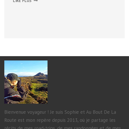
LIRE PLUS
FORTS
CIRCULAIRES
Bienvenue voyageur ! Je suis Sophie et Au Bout De La
Route est mon repère depuis 2013, où je partage les
récits de mes road-trips, de mes randonnées et de mes