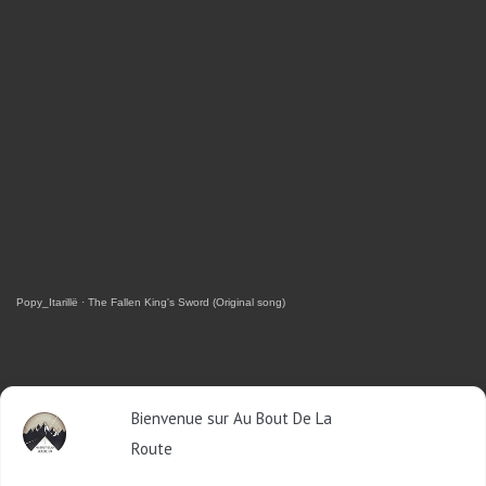
Popy_Itarillë
·
The Fallen King's Sword (Original song)
RETROUVEZ-MOI SUR FACEBOOK
Bienvenue sur Au Bout De La
Route
OU SUR TWITTER