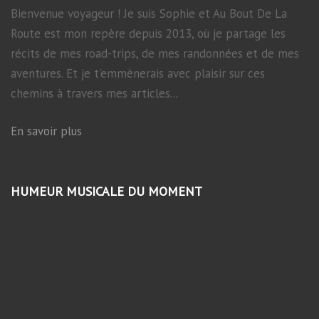
Bienvenue voyageur ! Je suis Sophie et Au Bout De La
Route est mon repère depuis 2013, où je partage les
récits de mes road-trips, de mes randonnées et de mes
aventures. Et je t'emmènerais avec plaisir sur ces
chemins à travers mes articles...
En savoir plus
HUMEUR MUSICALE DU MOMENT