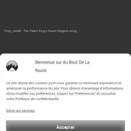
Popy_Itarillë
·
The Fallen King's Sword (Original song)
RETROUVEZ-MOI SUR FACEBOOK
Bienvenue sur Au Bout De La
Route
OU SUR TWITTER
Ce site utilise des cookies pour vous garantir la meilleure expérience et
Follow @Sophie_ABDLR
Tweet to @Sophie_ABDLR
améliorer la performance du site. Pour obtenir d'avantage d'informations
et/ou modifier vos préférences, cliquer sur "Préférences" et consulter
notre Politique de confidentialité.
Recherche
Gérer les services
pour
:
Accepter