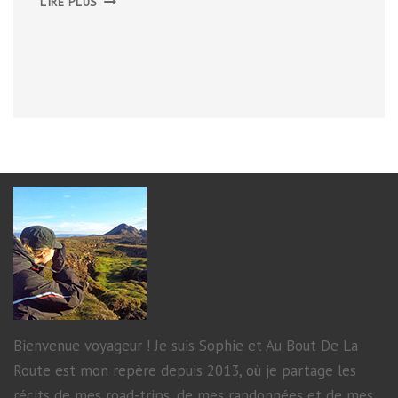
LIRE PLUS
VILLAGE
DE
VIOLS-
LE-
FORT
Bienvenue voyageur ! Je suis Sophie et Au Bout De La
Route est mon repère depuis 2013, où je partage les
récits de mes road-trips, de mes randonnées et de mes