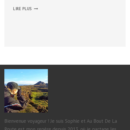
ANGLETERRE,
LIRE PLUS
SOMERSET,
MAI
2013
Bienvenue voyageur ! Je suis Sophie et Au Bout De La
Route est mon repère depuis 2013, où je partage les