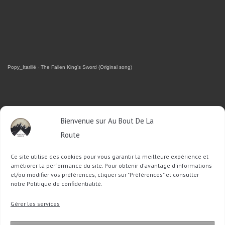
Popy_Itarillë
·
The Fallen King's Sword (Original song)
RETROUVEZ-MOI SUR FACEBOOK
Bienvenue sur Au Bout De La
Route
OU SUR TWITTER
Ce site utilise des cookies pour vous garantir la meilleure expérience et
Follow @Sophie_ABDLR
Tweet to @Sophie_ABDLR
améliorer la performance du site. Pour obtenir d'avantage d'informations
et/ou modifier vos préférences, cliquer sur "Préférences" et consulter
notre Politique de confidentialité.
Recherche
Gérer les services
pour