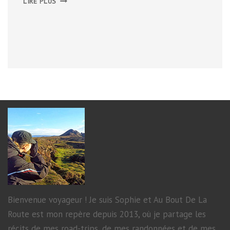
LIRE PLUS
PÉNINSULE
DE
VATNSNES
Bienvenue voyageur ! Je suis Sophie et Au Bout De La
Route est mon repère depuis 2013, où je partage les
récits de mes road-trips, de mes randonnées et de mes