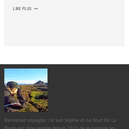
NORD
LIRE PLUS
DE
LA
PENWITH
PENINSULA
Bienvenue voyageur ! Je suis Sophie et Au Bout De La
Route est mon repère depuis 2013, où je partage les