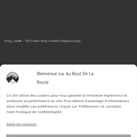
Popy_Itarillë
·
The Fallen King's Sword (Original song)
RETROUVEZ-MOI SUR FACEBOOK
Bienvenue sur Au Bout De La
Route
OU SUR TWITTER
Ce site utilise des cookies pour vous garantir la meilleure expérience et
Follow @Sophie_ABDLR
Tweet to @Sophie_ABDLR
améliorer la performance du site. Pour obtenir d'avantage d'informations
et/ou modifier vos préférences, cliquer sur "Préférences" et consulter
notre Politique de confidentialité.
Recherche
Gérer les services
pour