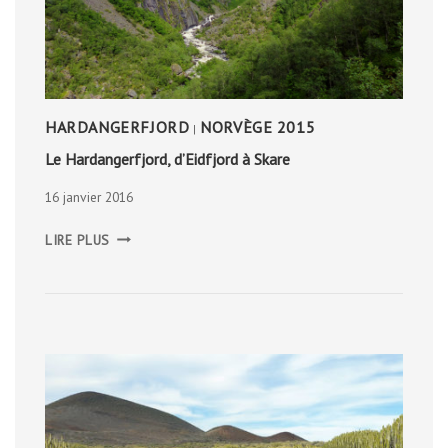
HARDANGERFJORD
NORVÈGE 2015
|
Le Hardangerfjord, d’Eidfjord à Skare
16 janvier 2016
LE
LIRE PLUS
HARDANGERFJORD,
D’EIDFJORD
À
SKARE