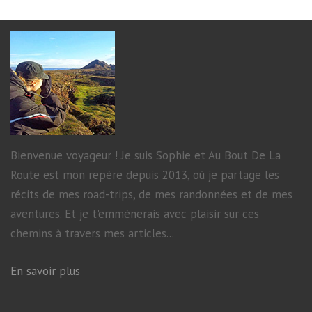
Bienvenue voyageur ! Je suis Sophie et Au Bout De La
Route est mon repère depuis 2013, où je partage les
récits de mes road-trips, de mes randonnées et de mes
aventures. Et je t'emmènerais avec plaisir sur ces
chemins à travers mes articles...
En savoir plus