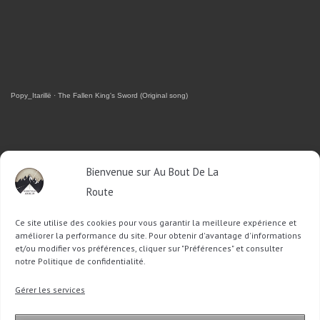
Popy_Itarillë
·
The Fallen King's Sword (Original song)
RETROUVEZ-MOI SUR FACEBOOK
Bienvenue sur Au Bout De La
Route
OU SUR TWITTER
Ce site utilise des cookies pour vous garantir la meilleure expérience et
Follow @Sophie_ABDLR
Tweet to @Sophie_ABDLR
améliorer la performance du site. Pour obtenir d'avantage d'informations
et/ou modifier vos préférences, cliquer sur "Préférences" et consulter
notre Politique de confidentialité.
Recherche
Gérer les services
pour