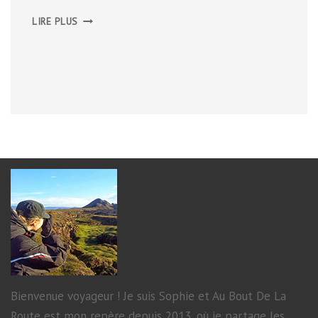
TREK
LIRE PLUS
AUTOUR
DU
MONT-
LOZÈRE,
AOÛT
2016
Bienvenue voyageur ! Je suis Sophie et Au Bout De La
Route est mon repère depuis 2013, où je partage les