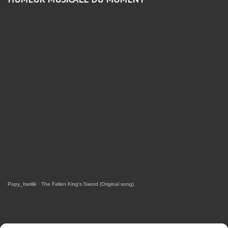
Popy_Itarillë
·
The Fallen King's Sword (Original song)
RETROUVEZ-MOI SUR FACEBOOK