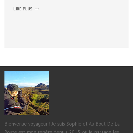
CÔTE
LIRE PLUS
SUD-
EST
DE
LA
CORNOUAILLES
Bienvenue voyageur ! Je suis Sophie et Au Bout De La
Route est mon repère depuis 2013, où je partage les