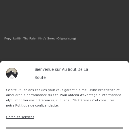
Popy_Itarillë
·
The Fallen King's Sword (Original song)
RETROUVEZ-MOI SUR FACEBOOK
Bienvenue sur Au Bout De La
Route
OU SUR TWITTER
Ce site utilise des cookies pour vous garantir la meilleure expérience et
Follow @Sophie_ABDLR
Tweet to @Sophie_ABDLR
améliorer la performance du site. Pour obtenir d'avantage d'informations
et/ou modifier vos préférences, cliquer sur "Préférences" et consulter
notre Politique de confidentialité.
Recherche
Gérer les services
pour