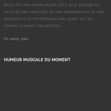
Route est mon repère depuis 2013, où je partage les
récits de mes road-trips, de mes randonnées et de mes
aventures. Et je t'emmènerais avec plaisir sur ces
chemins à travers mes articles...
En savoir plus
HUMEUR MUSICALE DU MOMENT