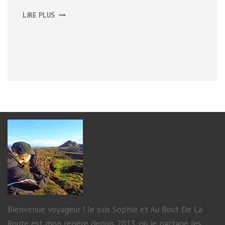
LA
LIRE PLUS
VALLÉE
DE
LA
ÞJÓRSÁ
Bienvenue voyageur ! Je suis Sophie et Au Bout De La
Route est mon repère depuis 2013, où je partage les