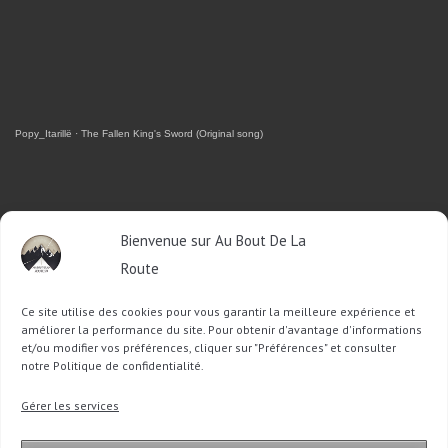
Popy_Itarillë
·
The Fallen King's Sword (Original song)
RETROUVEZ-MOI SUR FACEBOOK
Bienvenue sur Au Bout De La
Route
OU SUR TWITTER
Ce site utilise des cookies pour vous garantir la meilleure expérience et
Follow @Sophie_ABDLR
Tweet to @Sophie_ABDLR
améliorer la performance du site. Pour obtenir d'avantage d'informations
et/ou modifier vos préférences, cliquer sur "Préférences" et consulter
notre Politique de confidentialité.
Recherche
Gérer les services
pour