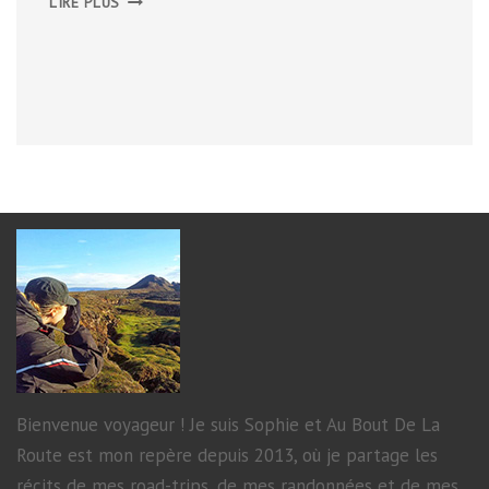
LIRE PLUS
CÔTE
SAUVAGE
DU
NORD
DE
LA
CORNOUAILLES
Bienvenue voyageur ! Je suis Sophie et Au Bout De La
Route est mon repère depuis 2013, où je partage les
récits de mes road-trips, de mes randonnées et de mes