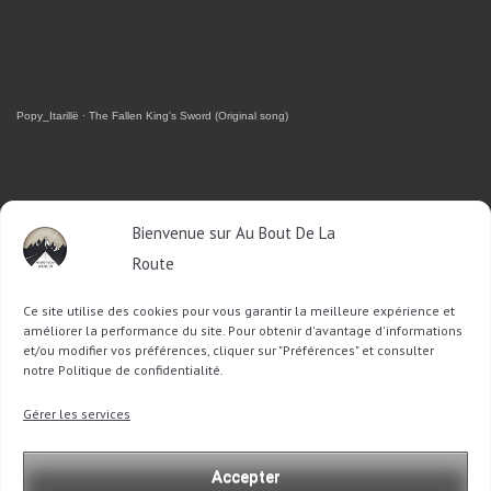
Popy_Itarillë
·
The Fallen King's Sword (Original song)
RETROUVEZ-MOI SUR FACEBOOK
Bienvenue sur Au Bout De La
Route
OU SUR TWITTER
Ce site utilise des cookies pour vous garantir la meilleure expérience et
Follow @Sophie_ABDLR
Tweet to @Sophie_ABDLR
améliorer la performance du site. Pour obtenir d'avantage d'informations
et/ou modifier vos préférences, cliquer sur "Préférences" et consulter
notre Politique de confidentialité.
Recherche
Gérer les services
pour
:
Accepter