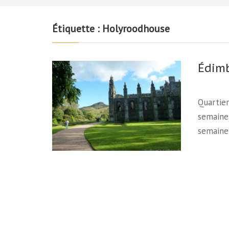
Étiquette :
Holyroodhouse
Édimb
Quartie
semaine 
semaine