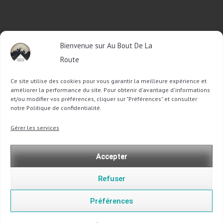
RETROUVEZ-MOI SUR FACEBOOK
Bienvenue sur Au Bout De La
OU SUR TWITTER
Route
Ce site utilise des cookies pour vous garantir la meilleure expérience et
Follow @Sophie_ABDLR
Tweet to @Sophie_ABDLR
améliorer la performance du site. Pour obtenir d'avantage d'informations
et/ou modifier vos préférences, cliquer sur "Préférences" et consulter
notre Politique de confidentialité.
Recherche
Gérer les services
pour
:
Accepter
Refuser
Préférences
Copyright @ 2013-2026 Au Bout De La Route |
Mentions légales
-
Politique de confidentialité