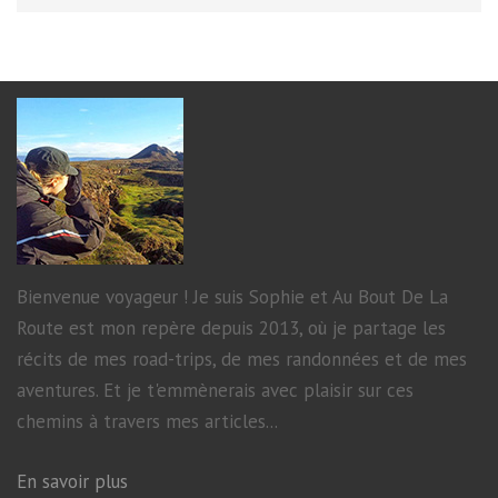
Bienvenue voyageur ! Je suis Sophie et Au Bout De La
Route est mon repère depuis 2013, où je partage les
récits de mes road-trips, de mes randonnées et de mes
aventures. Et je t'emmènerais avec plaisir sur ces
chemins à travers mes articles...
En savoir plus