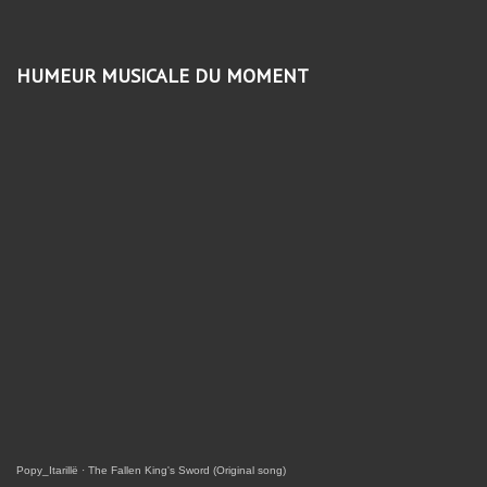
HUMEUR MUSICALE DU MOMENT
Popy_Itarillë
·
The Fallen King's Sword (Original song)