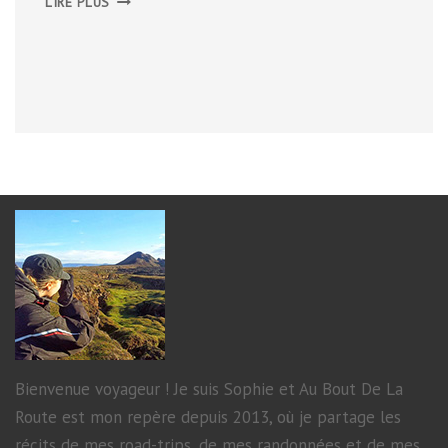
LIRE PLUS
CÔTE
DU
SLIEVE
LEAGUE
Bienvenue voyageur ! Je suis Sophie et Au Bout De La
Route est mon repère depuis 2013, où je partage les
récits de mes road-trips, de mes randonnées et de mes