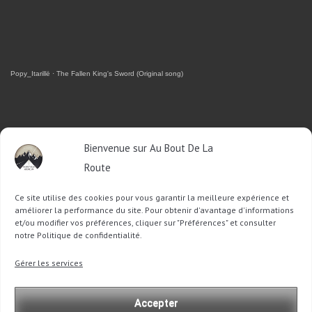
Popy_Itarillë
·
The Fallen King's Sword (Original song)
RETROUVEZ-MOI SUR FACEBOOK
Bienvenue sur Au Bout De La
Route
OU SUR TWITTER
Ce site utilise des cookies pour vous garantir la meilleure expérience et
Follow @Sophie_ABDLR
Tweet to @Sophie_ABDLR
améliorer la performance du site. Pour obtenir d'avantage d'informations
et/ou modifier vos préférences, cliquer sur "Préférences" et consulter
notre Politique de confidentialité.
Recherche
Gérer les services
pour
:
Accepter