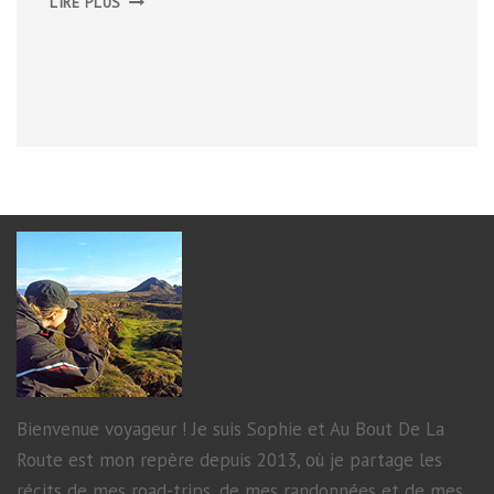
LIRE PLUS
Bienvenue voyageur ! Je suis Sophie et Au Bout De La
Route est mon repère depuis 2013, où je partage les
récits de mes road-trips, de mes randonnées et de mes