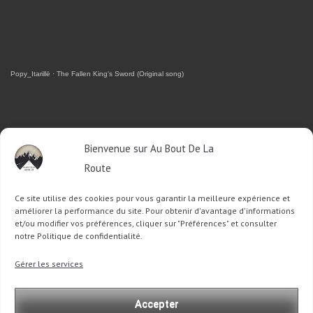
Popy_Itarillë
·
The Fallen King's Sword (Original song)
RETROUVEZ-MOI SUR FACEBOOK
Bienvenue sur Au Bout De La
Route
OU SUR TWITTER
Ce site utilise des cookies pour vous garantir la meilleure expérience et
Follow @Sophie_ABDLR
Tweet to @Sophie_ABDLR
améliorer la performance du site. Pour obtenir d'avantage d'informations
et/ou modifier vos préférences, cliquer sur "Préférences" et consulter
notre Politique de confidentialité.
Recherche
Gérer les services
pour
:
Accepter