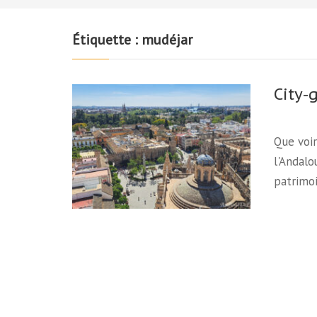
Étiquette :
mudéjar
City-
Que voir
l'Andalo
patrimoi