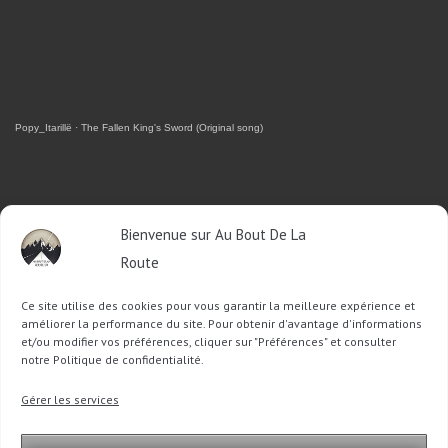
Popy_Itarillë
·
The Fallen King's Sword (Original song)
RETROUVEZ-MOI SUR FACEBOOK
Bienvenue sur Au Bout De La
Route
OU SUR TWITTER
Ce site utilise des cookies pour vous garantir la meilleure expérience et
Follow @Sophie_ABDLR
Tweet to @Sophie_ABDLR
améliorer la performance du site. Pour obtenir d'avantage d'informations
et/ou modifier vos préférences, cliquer sur "Préférences" et consulter
notre Politique de confidentialité.
Recherche
Gérer les services
pour
: