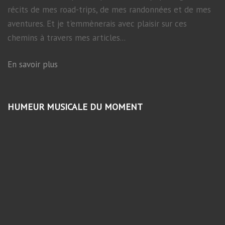
récits de mes road-trips, de mes randonnées et de mes
aventures. Et je t'emmènerais avec plaisir sur ces
chemins à travers mes articles...
En savoir plus
HUMEUR MUSICALE DU MOMENT