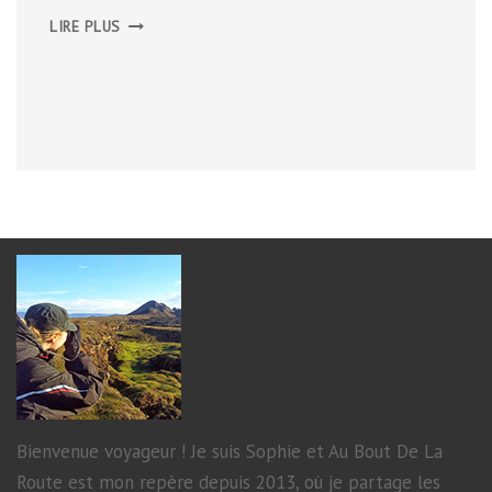
CITY-
LIRE PLUS
GUIDE
DE
DUBLIN
Bienvenue voyageur ! Je suis Sophie et Au Bout De La
Route est mon repère depuis 2013, où je partage les