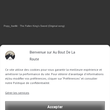
Popy_Itarillë
·
The Fallen King's Sword (Original song)
RETROUVEZ-MOI SUR FACEBOOK
Bienvenue sur Au Bout De La
Route
OU SUR TWITTER
Ce site utilise des cookies pour vous garantir la meilleure expérience et
Follow @Sophie_ABDLR
Tweet to @Sophie_ABDLR
améliorer la performance du site. Pour obtenir d'avantage d'informations
et/ou modifier vos préférences, cliquer sur "Préférences" et consulter
notre Politique de confidentialité.
Recherche
Gérer les services
pour
:
Accepter