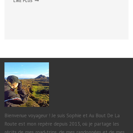
LIRE PLUS
Bienvenue voyageur ! Je suis Sophie et Au Bout De La
Route est mon repère depuis 2013, où je partage les
récits de mes road-trips, de mes randonnées et de mes