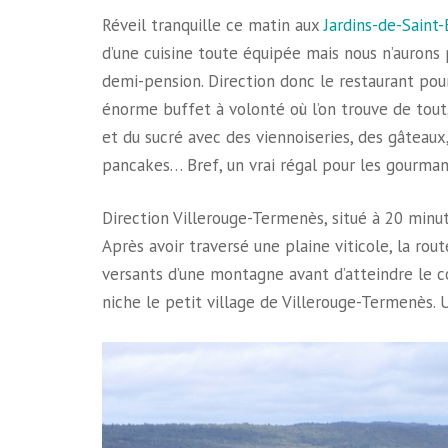
Réveil tranquille ce matin aux
Jardins-de-Saint
d’une cuisine toute équipée mais nous n’aurons pa
demi-pension. Direction donc le restaurant pour 
énorme buffet à volonté où l’on trouve de tout
et du sucré avec des viennoiseries, des gâteaux
pancakes… Bref, un vrai régal pour les gourm
Direction Villerouge-Termenès, situé à 20 minut
Après avoir traversé une plaine viticole, la ro
versants d’une montagne avant d’atteindre le c
niche le petit village de Villerouge-Termenès. 